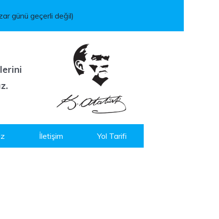
ar günü geçerli değil)
lerini
z.
iz
İletişim
Yol Tarifi